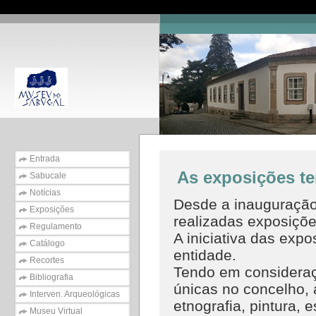
Entrada
As exposições t
Sabucale
Notícias
Desde a inauguração 
Exposições
realizadas exposiçõe
Regulamento
A iniciativa das exp
Catálogo
entidade.
Recortes
Tendo em consideraç
Bibliografia
únicas no concelho, 
Interven. Arqueológicas
etnografia, pintura, e
Museu Virtual