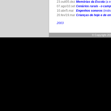
23.out/05.dez
Memórias da Escola
(a e
07.ago/10.set
Cenários rurais - o camp
10.abr/5.mai
Engenhos sonoros
(inst
20.fev/19.mar
Crianças de hoje e de o
2003
© Copyright 201