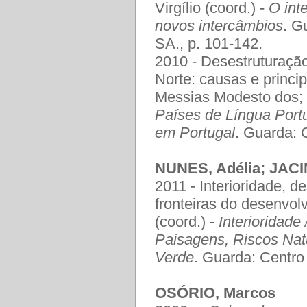
Virgílio (coord.) -
O int
novos intercâmbios
. G
SA., p. 101-142.
2010 - Desestruturação 
Norte: causas e princ
Messias Modesto dos; 
Países de Língua Portug
em Portugal
. Guarda: 
NUNES, Adélia; JACI
2011 - Interioridade, 
fronteiras do desenvo
(coord.) -
Interioridade
Paisagens, Riscos Nat
Verde
. Guarda: Centro
OSÓRIO, Marcos