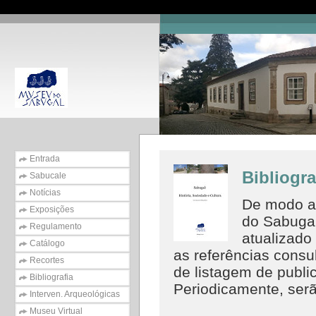
Entrada
Bibliogr
Sabucale
Notícias
De modo a 
Exposições
do Sabugal
Regulamento
atualizado 
Catálogo
as referências consu
Recortes
de listagem de publi
Bibliografia
Periodicamente, serã
Interven. Arqueológicas
Museu Virtual