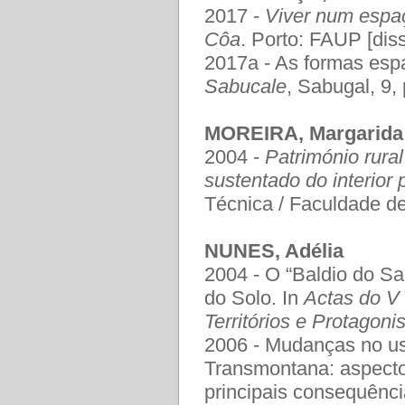
2017 -
Viver num espaço
Côa
. Porto: FAUP [dis
2017a - As formas espa
Sabucale
, Sabugal, 9, 
MOREIRA, Margarida
2004 -
Património rura
sustentado do interior p
Técnica / Faculdade de
NUNES, Adélia
2004 - O “Baldio do S
do Solo. In
Actas do V
Territórios e Protagoni
2006 - Mudanças no uso
Transmontana: aspectos
principais consequênc