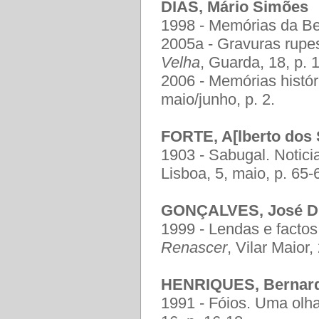
DIAS, Mário Simões
1998 - Memórias da Bei
2005a - Gravuras rupes
Velha
, Guarda, 18, p. 
2006 - Memórias histór
maio/junho, p. 2.
FORTE, A[lberto dos 
1903 - Sabugal. Notici
Lisboa, 5, maio, p. 65-
GONÇALVES, José D
1999 - Lendas e factos 
Renascer
, Vilar Maior
HENRIQUES, Bernar
1991 - Fóios. Uma olh